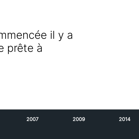
ommencée il y a
e prête à
2007
2009
2014