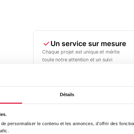
Un service sur mesure
Chaque projet est unique et mérite
toute notre attention et un suivi
spécifique pour que votre projet vous
corresponde dans les moindres
détails. Nous disposons également de
nos propres architectes d'intérieur
Détails
pour vous accompagner dans le choix
de vos installations.
ies.
e personnaliser le contenu et les annonces, d'offrir des fonctio
afic.