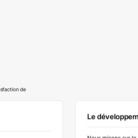
isfaction
de
Le développem
Nous misons sur l