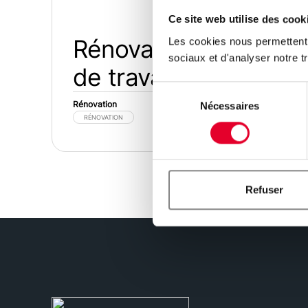
Ce site web utilise des cook
Rénovation : notre 
Les cookies nous permettent d
sociaux et d'analyser notre tr
de travail
Sélection
Rénovation
Nécessaires
du
RÉNOVATION
consentement
Refuser