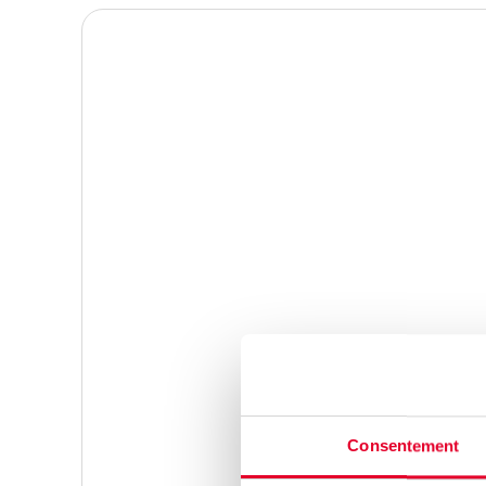
Lire
Chauffage & Sanitaire
plus
Pompe à chaleur et climatisation
Chaudière à condensation
Boiler thermodynamique
Sanitaires
Ventilation (VMC)
Consentement