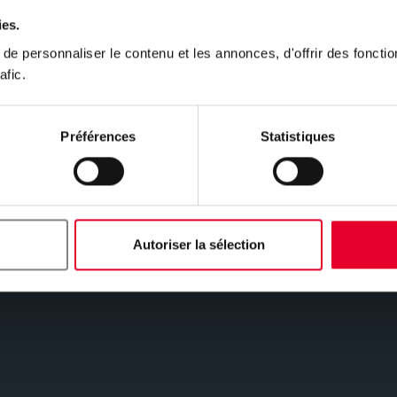
ies.
méthode
Nouvelle ha
e personnaliser le contenu et les annonces, d'offrir des fonctio
afic.
méthode de
Embourg
Nouvelle construction
Préférences
Statistiques
NOUVELLE CONSTRUCTION
Autoriser la sélection