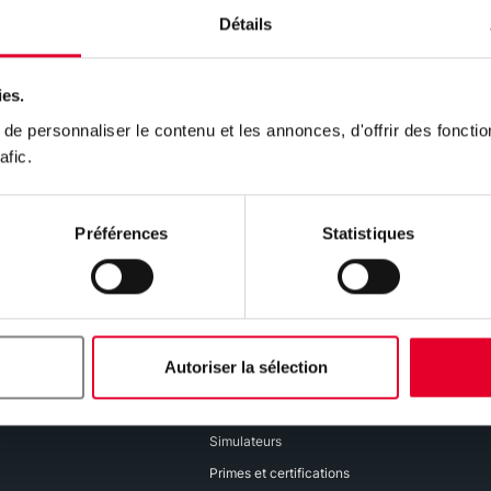
Détails
ies.
e personnaliser le contenu et les annonces, d'offrir des fonctio
afic.
Préférences
Statistiques
Pour les particuliers
Pour les entreprises
Autoriser la sélection
vendredi
Votre projet
Réalisations
Simulateurs
0
Primes et certifications