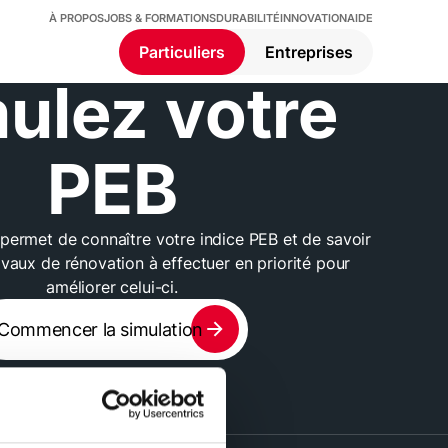
À PROPOS
JOBS & FORMATIONS
DURABILITÉ
INNOVATION
AIDE
Particuliers
Entreprises
ulez votre
PEB
permet de connaître votre indice PEB et de savoir
avaux de rénovation à effectuer en priorité pour
améliorer celui-ci.
Commencer la simulation