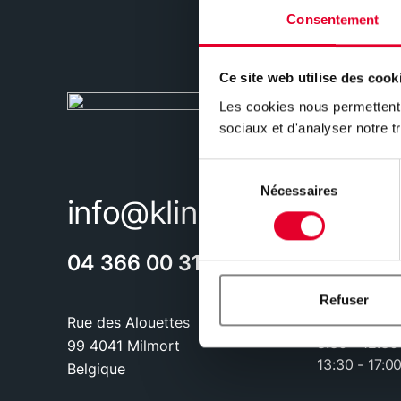
Consentement
Chauffage & Sanitaire
Pompe à chaleur et climatisation
Ce site web utilise des cook
Chaudière à condensation
Boiler thermodynamique
Les cookies nous permettent d
Sanitaires
sociaux et d'analyser notre tr
Ventilation (VMC)
Sélection
Nécessaires
du
info@klinkenberg.be
consentement
04 366 00 31
Refuser
Du lundi au 
Rue des Alouettes
8:30 - 12:30
99 4041 Milmort
13:30 - 17:0
Belgique